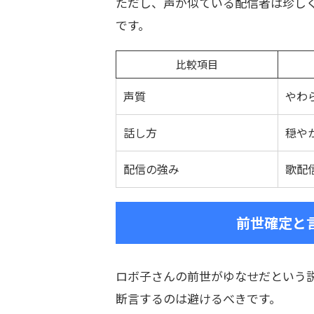
ただし、声が似ている配信者は珍し
です。
比較項目
声質
やわ
話し方
穏や
配信の強み
歌配
前世確定と
ロボ子さんの前世がゆなせだという
断言するのは避けるべきです。