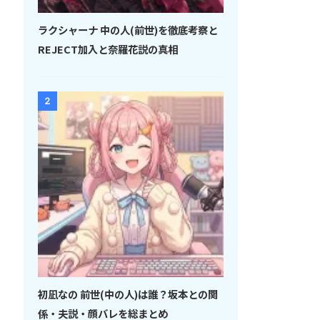
ラクシャーナ 中の人(前世)を徹底考察と
REJECT加入と奈羅花説の真相
2
初凪なの 前世(中の人)は誰？坂本との関
係・夫説・顔バレを総まとめ