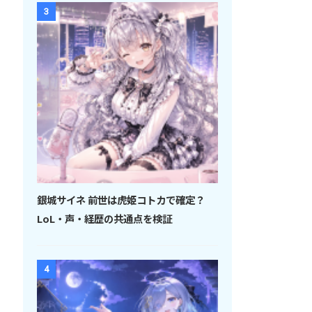
3
銀城サイネ 前世は虎姫コトカで確定？
LoL・声・経歴の共通点を検証
4