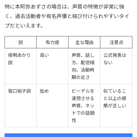
特に本阿弥あずさの場合は、声質の特徴が非常に強
く、過去活動者や有名声優と結び付けられやすいタイ
プだといえます。
説
有力度
主な理由
注意点
夜明あかり
高い
声質、話し
公式発表は
説
方、配信傾
ない
向、活動時
期の近さ
皆口裕子説
低め
ビーデルを
似ているこ
連想させる
と以上の根
声質、ネッ
拠が乏しい
トでの話題
性