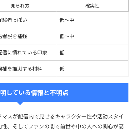
見られ方
確実性
経験者っぽい
低〜中
信者説を補強
低〜中
配信に慣れている印象
低
候補を推測する材料
低
明している情報と不明点
ジマスが配信内で見せるキャラクター性や活動スタイ
向性、そしてファンの間で前世や中の人への関心が高