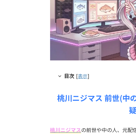
目次
[
表示
]
桃川ニジマス 前世(中
桃川ニジマス
の前世や中の人、元配