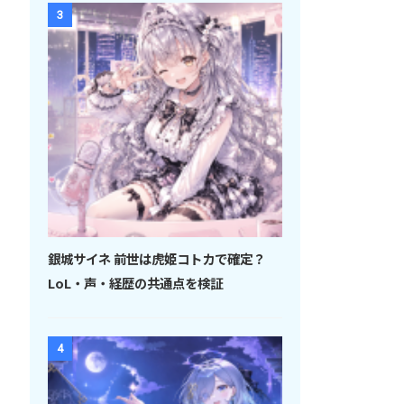
3
銀城サイネ 前世は虎姫コトカで確定？
LoL・声・経歴の共通点を検証
4