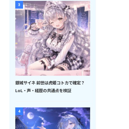
3
銀城サイネ 前世は虎姫コトカで確定？
LoL・声・経歴の共通点を検証
4