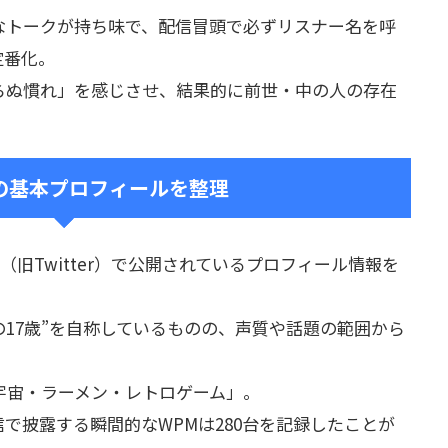
なトークが持ち味で、配信冒頭で必ずリスナー名を呼
定番化。
らぬ慣れ」を感じさせ、結果的に前世・中の人の存在
。
の基本プロフィールを整理
X（旧Twitter）で公開されているプロフィール情報を
の17歳”を自称しているものの、声質や話題の範囲から
・宇宙・ラーメン・レトロゲーム」。
で披露する瞬間的なWPMは280台を記録したことが