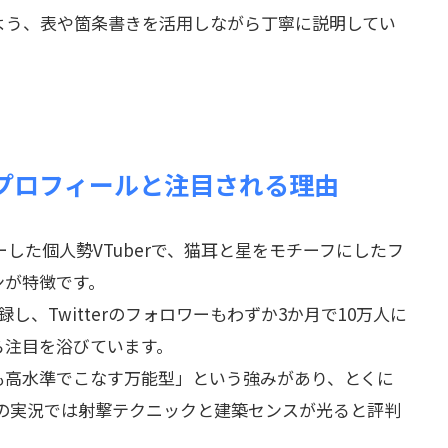
よう、表や箇条書きを活用しながら丁寧に説明してい
プロフィールと注目される理由
ューした個人勢VTuberで、猫耳と星をモチーフにしたフ
ンが特徴です。
録し、Twitterのフォロワーもわずか3か月で10万人に
ら注目を浴びています。
も高水準でこなす万能型」という強みがあり、とくに
craft』の実況では射撃テクニックと建築センスが光ると評判