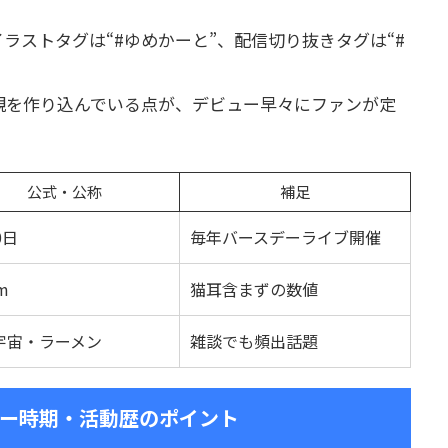
ラストタグは“#ゆめかーと”、配信切り抜きタグは“#
観を作り込んでいる点が、デビュー早々にファンが定
公式・公称
補足
0日
毎年バースデーライブ開催
m
猫耳含まずの数値
宇宙・ラーメン
雑談でも頻出話題
ー時期・活動歴のポイント