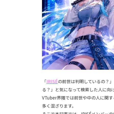
「
IRISÉ
の前世は判明しているの？」
る？」と気になって検索した人に向
VTuber界隈では前世や中の人に
多く混ざります。
そこで本記事では、IRISÉメンバ