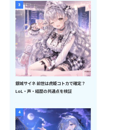
3
銀城サイネ 前世は虎姫コトカで確定？
LoL・声・経歴の共通点を検証
4